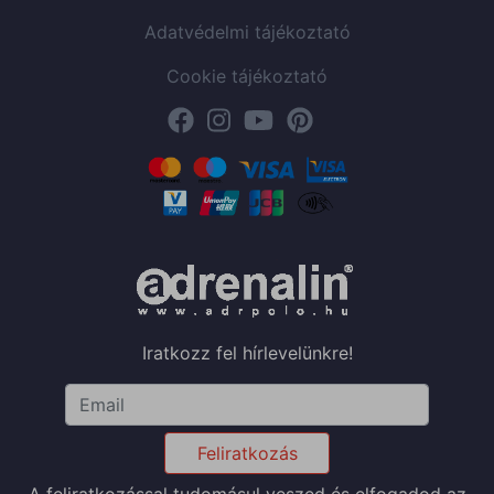
Adatvédelmi tájékoztató
Cookie tájékoztató
Iratkozz fel hírlevelünkre!
Feliratkozás
A feliratkozással tudomásul veszed és elfogadod az