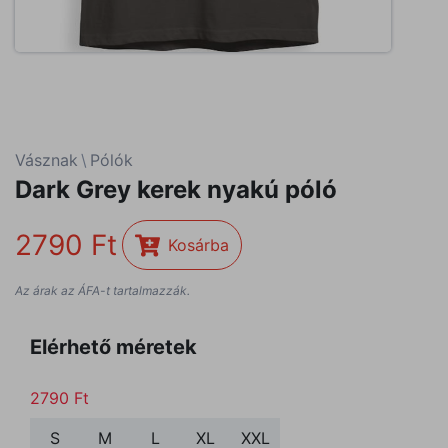
Vásznak
\
Pólók
Dark Grey kerek nyakú póló
2790
Kosárba
Az árak az ÁFA-t tartalmazzák.
Elérhető méretek
2790
Ft
S
M
L
XL
XXL