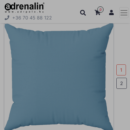
0
+36 70 45 88 122
1
2