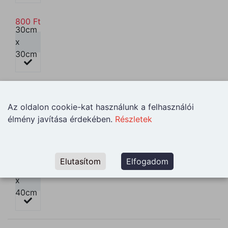
800
Ft
30cm
x
30cm
1000
Ft
35cm
Az oldalon cookie-kat használunk a felhasználói
x
élmény javítása érdekében.
Részletek
35cm
1200
Ft
Elutasítom
Elfogadom
40cm
x
40cm