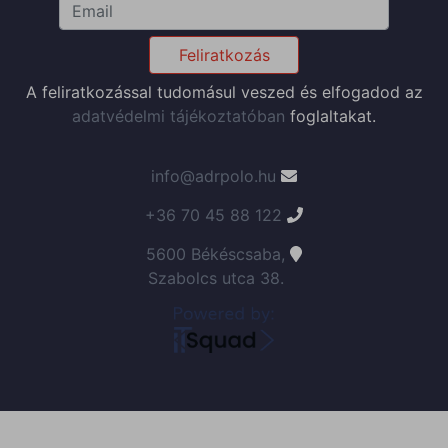
Feliratkozás
A feliratkozással tudomásul veszed és elfogadod az
adatvédelmi tájékoztatóban
foglaltakat.
info@adrpolo.hu
+36 70 45 88 122
5600 Békéscsaba,
Szabolcs utca 38.