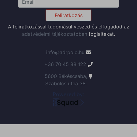
Feliratkozás
A feliratkozással tudomásul veszed és elfogadod az
adatvédelmi tájékoztatóban
foglaltakat.
info@adrpolo.hu
+36 70 45 88 122
5600 Békéscsaba,
Szabolcs utca 38.