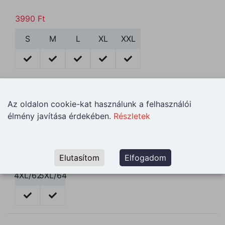
3990
Ft
S
M
L
XL
XXL
4490
Ft
Az oldalon cookie-kat használunk a felhasználói
3XL/60
élmény javítása érdekében.
Részletek
4990
Ft
Elutasítom
Elfogadom
4XL/62
5XL/64