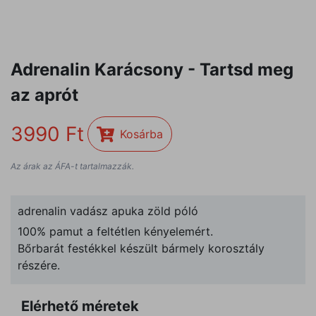
Adrenalin Karácsony - Tartsd meg
az aprót
3990
Kosárba
Az árak az ÁFA-t tartalmazzák.
adrenalin vadász apuka zöld póló
100% pamut a feltétlen kényelemért.
Bőrbarát festékkel készült bármely korosztály
részére.
Elérhető méretek