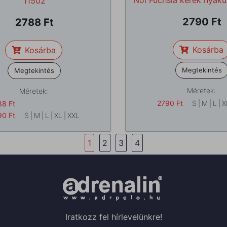
Női Fuchsia kerek nyakú
11502
2790
2788
Kosárba
Kosárba
Megtekintés
Megtekintés
Méretek:
Méretek:
2790
Ft
S
|
M
|
L
|
X
88
Ft
90
Ft
S
|
M
|
L
|
XL
|
XXL
1
2
3
4
Iratkozz fel hírlevelünkre!