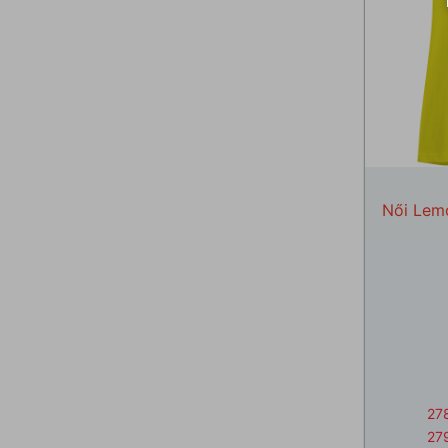
Női Lem
27
27