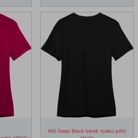
Női Deep Black kerek nyakú póló