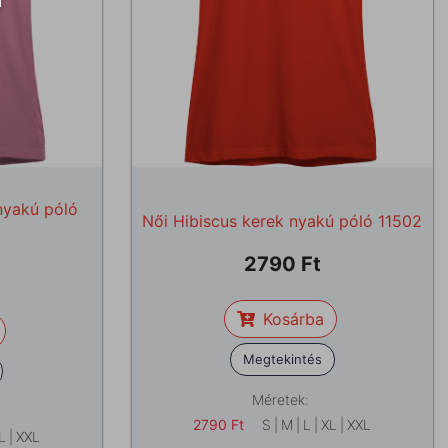
nyakú póló
Női Hibiscus kerek nyakú póló 11502
2790
Kosárba
Megtekintés
Méretek:
2790
Ft
S
|
M
|
L
|
XL
|
XXL
L
|
XXL