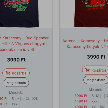
n Karácsony - Bud Spencer
Adrenalin Karácsony - 
 Hill - A Virgács elfogyott
Karácsony Kutyák Nél
Ajándék nem is volt
3990
3990
Kosárba
Kosárba
Megtekintés
Megtekintés
Méretek:
Méretek:
3990
Ft
S
|
M
|
L
|
X
90
Ft
S
|
M
|
L
|
XL
|
XXL
4490
Ft
XXXL
90
Ft
XXXL
4990
Ft
4XL
|
5XL