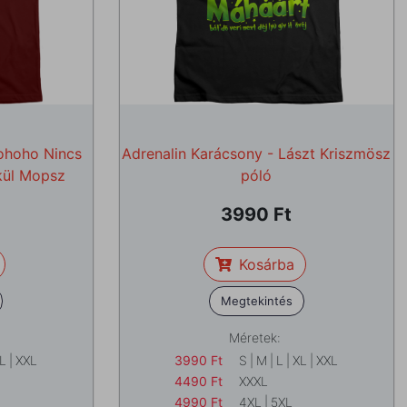
Hohoho Nincs
Adrenalin Karácsony - Lászt Kriszmösz
kül Mopsz
póló
3990
Kosárba
Megtekintés
Méretek:
L
|
XXL
3990
Ft
S
|
M
|
L
|
XL
|
XXL
4490
Ft
XXXL
4990
Ft
4XL
|
5XL