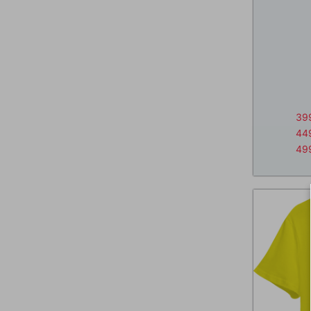
39
44
49