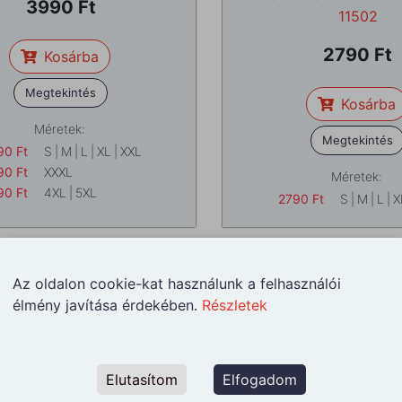
3990
11502
2790
Kosárba
Megtekintés
Kosárba
Méretek:
Megtekintés
90
Ft
S
|
M
|
L
|
XL
|
XXL
90
Ft
XXXL
Méretek:
90
Ft
4XL
|
5XL
2790
Ft
S
|
M
|
L
|
X
Az oldalon cookie-kat használunk a felhasználói
élmény javítása érdekében.
Részletek
Elutasítom
Elfogadom