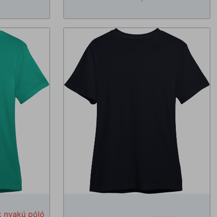
k nyakú póló