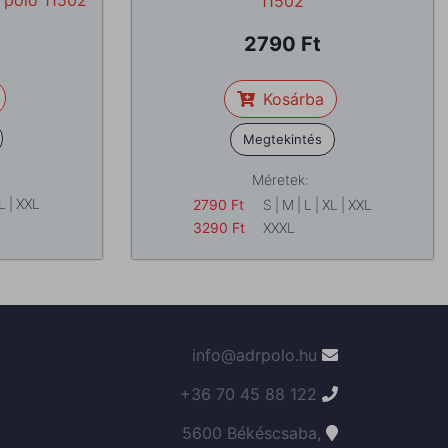
 póló 11502
11502
2790
Kosárba
Megtekintés
Méretek:
L
|
XXL
2790
Ft
S
|
M
|
L
|
XL
|
XXL
3290
Ft
XXXL
info@adrpolo.hu
+36 70 45 88 122
5600 Békéscsaba,