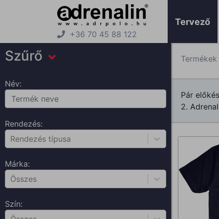
Tervező
+36 70 45 88 122
Szűrő
Termékek
Név:
Pár előké
2. Adrenal
Rendezés:
Rendezés típusa
Márka:
Összes
Szín: