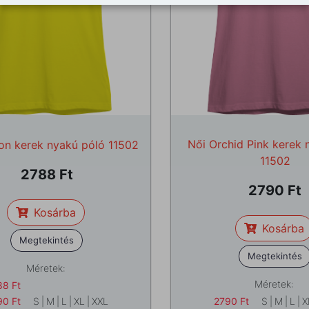
Női Orchid Pink kerek 
on kerek nyakú póló 11502
11502
2788
2790
Kosárba
Kosárba
Megtekintés
Megtekintés
Méretek:
Méretek:
88
Ft
90
Ft
S
|
M
|
L
|
XL
|
XXL
2790
Ft
S
|
M
|
L
|
X