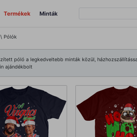
Termékek
Minták
\
Pólók
szített póló a legkedveltebb minták közül, házhozszállítá
in ajándékbolt