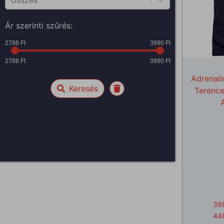
Összes
Ár szerinti szűrés:
2788 Ft
3990 Ft
2788 Ft
3990 Ft
Adrenali
Keresés
Terence
39
44