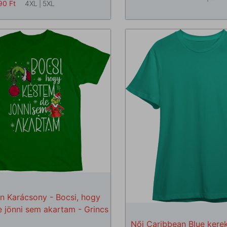
90
Ft
4XL
|
5XL
in Karácsony - Bocsi, hogy
e jönni sem akartam - Grincs
Női Caribbean Blue kere