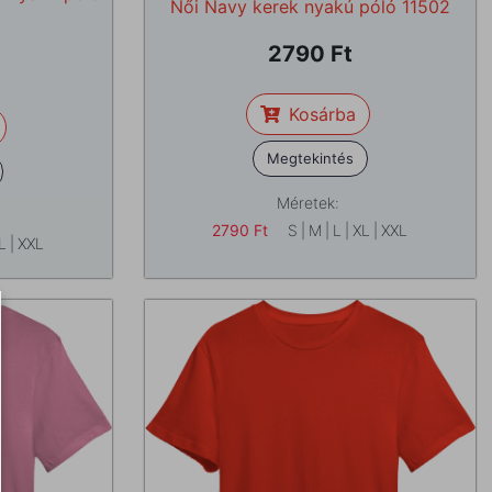
Női Navy kerek nyakú póló 11502
2790
Kosárba
Megtekintés
Méretek:
2790
Ft
S
|
M
|
L
|
XL
|
XXL
L
|
XXL