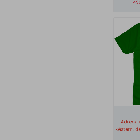
49
Adrenal
késtem, d