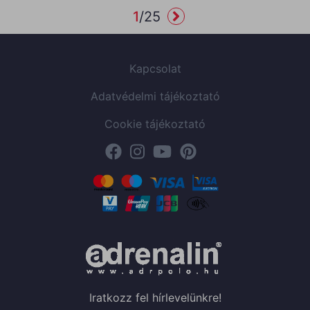
Tervezőhöz adás
Tervezőhöz adás
1
/
25
Kapcsolat
Adatvédelmi tájékoztató
Cookie tájékoztató
Iratkozz fel hírlevelünkre!