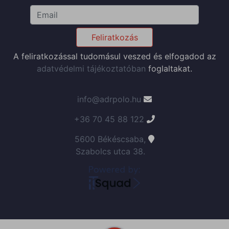
Feliratkozás
A feliratkozással tudomásul veszed és elfogadod az
adatvédelmi tájékoztatóban
foglaltakat.
info@adrpolo.hu
+36 70 45 88 122
5600 Békéscsaba,
Szabolcs utca 38.